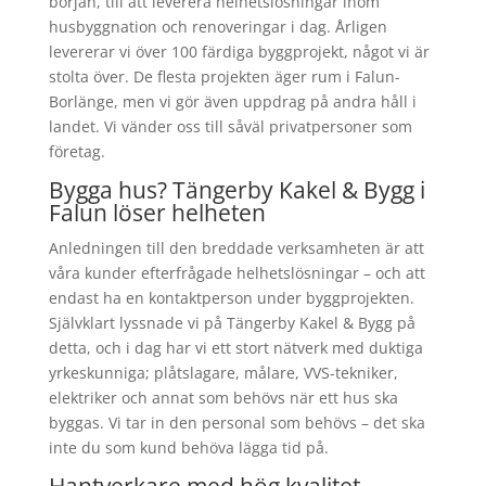
början, till att leverera helhetslösningar inom
husbyggnation och renoveringar i dag. Årligen
levererar vi över 100 färdiga byggprojekt, något vi är
stolta över. De flesta projekten äger rum i Falun-
Borlänge, men vi gör även uppdrag på andra håll i
landet. Vi vänder oss till såväl privatpersoner som
företag.
Bygga hus? Tängerby Kakel & Bygg i
Falun löser helheten
Anledningen till den breddade verksamheten är att
våra kunder efterfrågade helhetslösningar – och att
endast ha en kontaktperson under byggprojekten.
Självklart lyssnade vi på Tängerby Kakel & Bygg på
detta, och i dag har vi ett stort nätverk med duktiga
yrkeskunniga; plåtslagare, målare, VVS-tekniker,
elektriker och annat som behövs när ett hus ska
byggas. Vi tar in den personal som behövs – det ska
inte du som kund behöva lägga tid på.