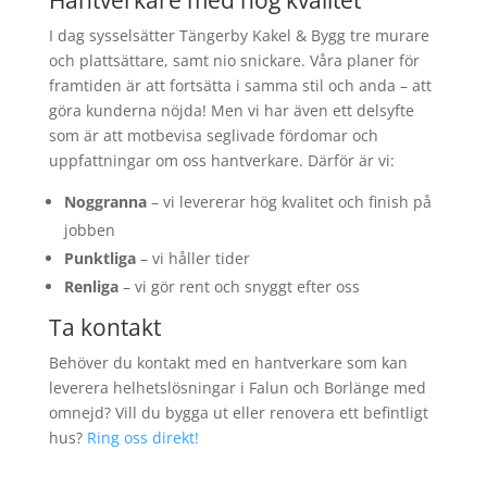
Hantverkare med hög kvalitet
I dag sysselsätter Tängerby Kakel & Bygg tre murare
och plattsättare, samt nio snickare. Våra planer för
framtiden är att fortsätta i samma stil och anda – att
göra kunderna nöjda! Men vi har även ett delsyfte
som är att motbevisa seglivade fördomar och
uppfattningar om oss hantverkare. Därför är vi:
Noggranna
– vi levererar hög kvalitet och finish på
jobben
Punktliga
– vi håller tider
Renliga
– vi gör rent och snyggt efter oss
Ta kontakt
Behöver du kontakt med en hantverkare som kan
leverera helhetslösningar i Falun och Borlänge med
omnejd? Vill du bygga ut eller renovera ett befintligt
hus?
Ring oss direkt!